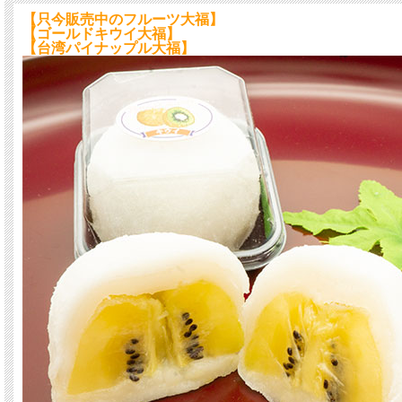
【只今販売中のフルーツ大福】
【ゴールドキウイ大福】
【台湾パイナップル大福】