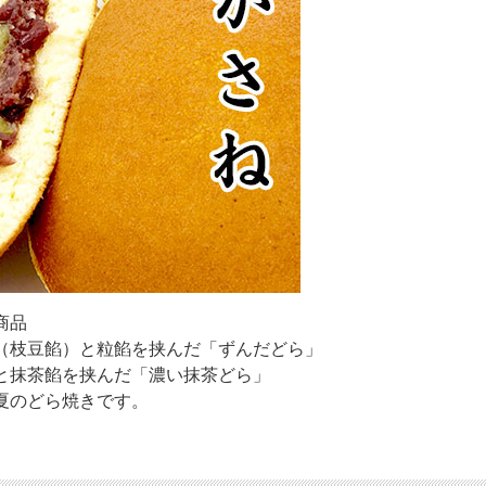
商品
（枝豆餡）と粒餡を挟んだ「ずんだどら」
と抹茶餡を挟んだ「濃い抹茶どら」
夏のどら焼きです。