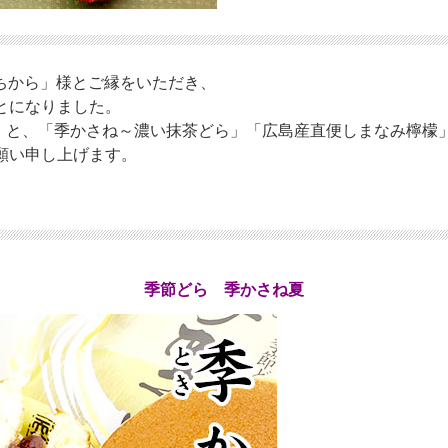
「ちから」様とご縁をいただき、
とになりました。
き」と、「季かさね～濃い抹茶どら」「広島産直便しまなみ檸檬
願い申し上げます。
季節どら 季かさね夏