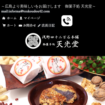
～広島より美味しいをお届けします 御菓子処 天光堂～