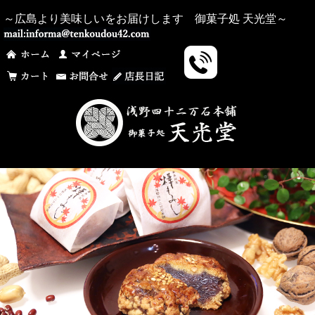
～広島より美味しいをお届けします 御菓子処 天光堂～