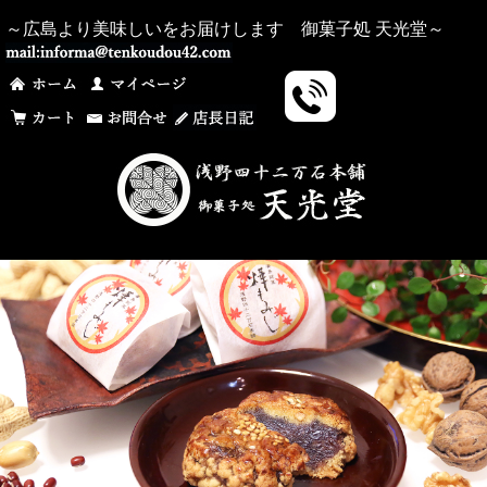
～広島より美味しいをお届けします 御菓子処 天光堂～