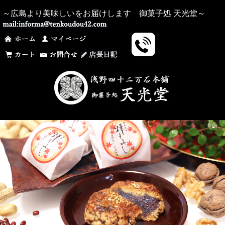
～広島より美味しいをお届けします 御菓子処 天光堂～