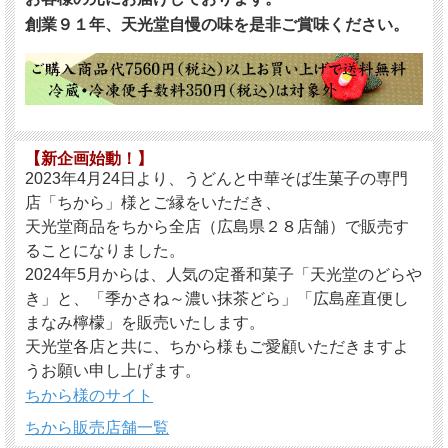
創業９１年、天光堂自慢の味を是非ご賞味ください。
【新企画始動！】
2023年4月24日より、うどんと中華そば生菓子の専門
店「ちから」様とご縁をいただき、
天光堂商品をちから全店（広島県２８店舗）で販売す
ることになりました。
2024年5月からは、人気の定番和菓子「天光堂のどらや
き」と、「季かさね～濃い抹茶どら」「広島産直便し
まなみ檸檬」を販売いたします。
天光堂各店と共に、ちから様もご愛顧いただきますよ
うお願い申し上げます。
ちから様のサイト
ちから販売店舗一覧