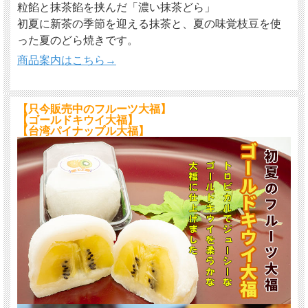
粒餡と抹茶餡を挟んだ「濃い抹茶どら」
初夏に新茶の季節を迎える抹茶と、夏の味覚枝豆を使
った夏のどら焼きです。
商品案内はこちら→
【只今販売中のフルーツ大福】
【ゴールドキウイ大福】
【台湾パイナップル大福】