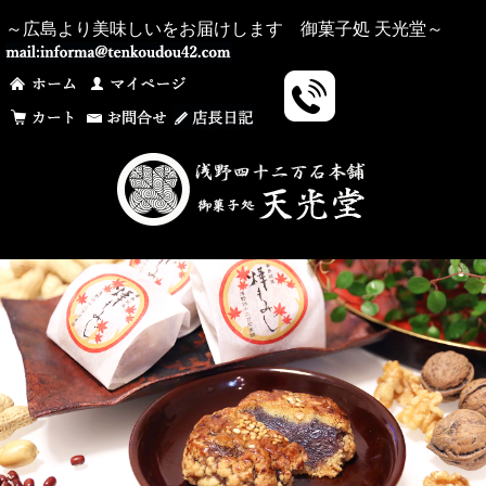
～広島より美味しいをお届けします 御菓子処 天光堂～