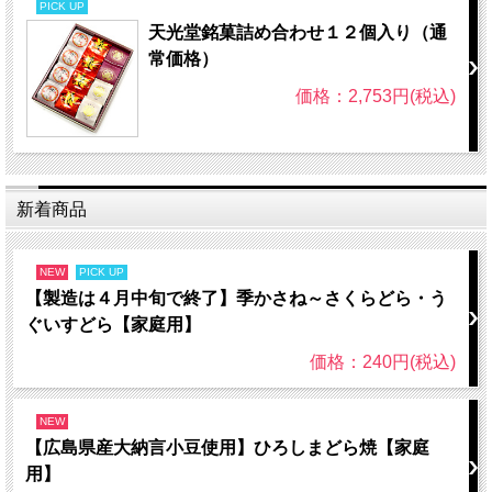
PICK UP
天光堂銘菓詰め合わせ１２個入り（通
常価格）
価格：2,753円(税込)
新着商品
NEW
PICK UP
【製造は４月中旬で終了】季かさね～さくらどら・う
ぐいすどら【家庭用】
価格：240円(税込)
NEW
【広島県産大納言小豆使用】ひろしまどら焼【家庭
用】