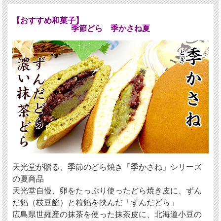
【おすすめ和菓子】
季節どら 季かさね夏
天光堂が贈る、季節のどら焼き「季かさね」シリーズ
の夏商品
天光堂自慢、卵をたっぷり使ったどら焼き皮に、ずん
だ餡（枝豆餡）と粒餡を挟んだ「ずんだどら」
広島県世羅産の抹茶を使った抹茶皮に、北海道小豆の