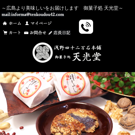
～広島より美味しいをお届けします 御菓子処 天光堂～