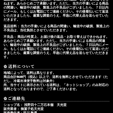
ねます。あらかじめご了承願います。ただし、当方の手違いによる商品
の間違い、輸送中の破損、製造上の不良品がございましたら、７日以内
にメール、もしくはお電話にてご連絡ください。その後着払いにて返送
いただきましたら、厳重な調査のうえ、早急に代替え品を送らせていた
だきます。
返品送料：
当方の手違いによる商品の間違い、輸送中の破損、製造上の
不良品は、当社負担とさせていただきます。
不良品：
商品の性質上、お届け後の返品・お取り替えはできかねます。
あらかじめご了承願います。ただし、当方の手違いによる商品の間違
い、輸送中の破損、製造上の不良品がございましたら、７日以内にメー
ル、もしくはお電話にてご連絡ください。その後着払いにて返送いただ
きましたら、厳重な調査のうえ、早急に代替え品を送らせていただきま
す。
地域によって、送料は異なります。
商品合計8640円（税込）以上で、送料を無料とさせていただきます（た
だし、冷蔵冷凍便手数料は対象外）
尚、当サイトに表示されている送料は、「ネットショップ」のみ対応の
送料となっておりますので、ご了承くださいませ。
ショップ名： 浅野四十二万石本舗 天光堂
販売業者： 御菓子処天光堂
販売責任者：田川 敦通