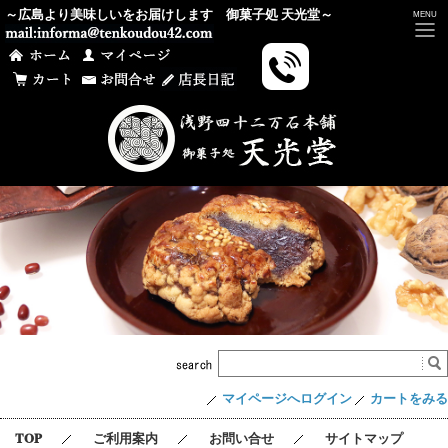
～広島より美味しいをお届けします 御菓子処 天光堂～
t
MENU
o
g
g
l
e
n
a
v
i
g
a
t
i
o
n
マイページへログイン
カートをみる
TOP
ご利用案内
お問い合せ
サイトマップ