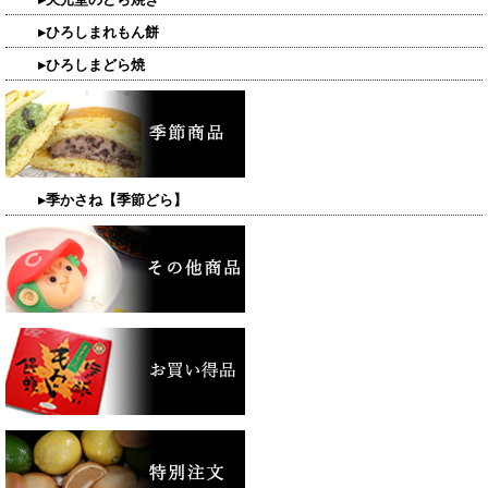
▸ひろしまれもん餅
▸ひろしまどら焼
▸季かさね【季節どら】