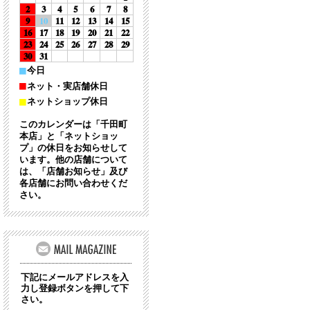
2
3
4
5
6
7
8
9
10
11
12
13
14
15
16
17
18
19
20
21
22
23
24
25
26
27
28
29
30
31
■
今日
■
ネット・実店舗休日
■
ネットショップ休日
このカレンダーは「千田町
本店」と「ネットショッ
プ」の休日をお知らせして
います。他の店舗について
は、「店舗お知らせ」及び
各店舗にお問い合わせくだ
さい。
下記にメールアドレスを入
力し登録ボタンを押して下
さい。