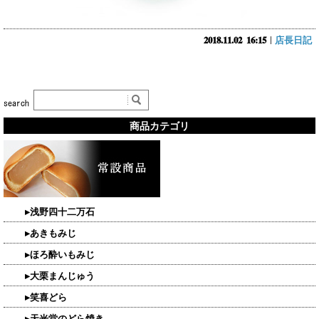
2018.11.02
16:15
店長日記
商品カテゴリ
▸浅野四十二万石
▸あきもみじ
▸ほろ酔いもみじ
▸大栗まんじゅう
▸笑喜どら
▸天光堂のどら焼き