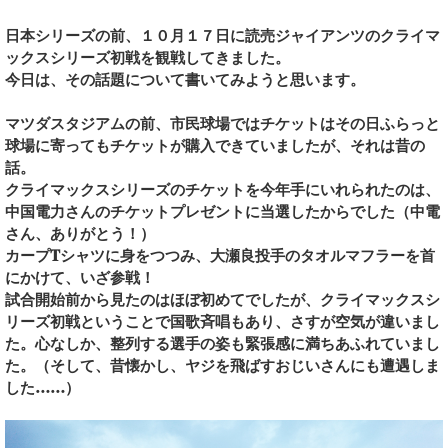
日本シリーズの前、１０月１７日に読売ジャイアンツのクライマ
ックスシリーズ初戦を観戦してきました。
今日は、その話題について書いてみようと思います。
マツダスタジアムの前、市民球場ではチケットはその日ふらっと
球場に寄ってもチケットが購入できていましたが、それは昔の
話。
クライマックスシリーズのチケットを今年手にいれられたのは、
中国電力さんのチケットプレゼントに当選したからでした（中電
さん、ありがとう！）
カープTシャツに身をつつみ、大瀬良投手のタオルマフラーを首
にかけて、いざ参戦！
試合開始前から見たのはほぼ初めてでしたが、クライマックスシ
リーズ初戦ということで国歌斉唱もあり、さすが空気が違いまし
た。心なしか、整列する選手の姿も緊張感に満ちあふれていまし
た。（そして、昔懐かし、ヤジを飛ばすおじいさんにも遭遇しま
した……）