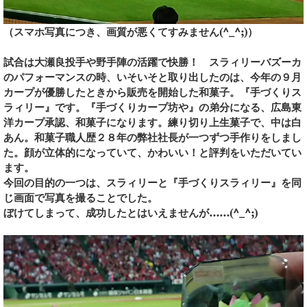
（スマホ写真につき、画質が悪くてすみません(^_^;)）
試合は大瀬良投手や野手陣の活躍で快勝！ スラィリーバズーカ
のパフォーマンスの時、いそいそと取り出したのは、今年の９月
カープが優勝したときから販売を開始した和菓子。『手づくりス
ラィリー』です。『手づくりカープ坊や』の弟分になる、広島東
洋カープ承認、和菓子になります。練り切り上生菓子で、中は白
あん。和菓子職人歴２８年の弊社社長が一つずつ手作りをしまし
た。顔が立体的になっていて、かわいい！と評判をいただいてい
ます。
今回の目的の一つは、スラィリーと『手づくりスラィリー』を同
じ画面で写真を撮ることでした。
ぼけてしまって、成功したとはいえませんが……(^_^;)