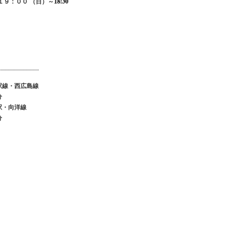
００ （日）～18:30
線・西広島線
分
・向洋線
分