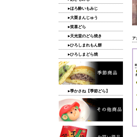
▸ほろ酔いもみじ
▸大栗まんじゅう
▸笑喜どら
▸天光堂のどら焼き
ア
▸ひろしまれもん餅
▸ひろしまどら焼
▸季かさね【季節どら】