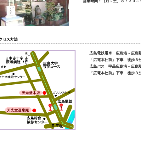
営業時間：（月～土）８：３０～１９：
クセス方法
広島電鉄電車 広島港～広島駅
「広電本社前」下車 徒歩３
広島バス 宇品広島港～広島駅
「広電本社前」下車 徒歩３