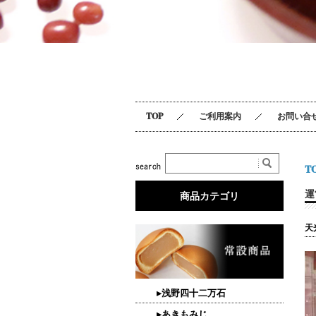
TOP
ご利用案内
お問い合
T
運
商品カテゴリ
天
▸浅野四十二万石
▸あきもみじ