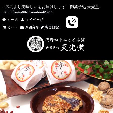
～広島より美味しいをお届けします 御菓子処 天光堂～