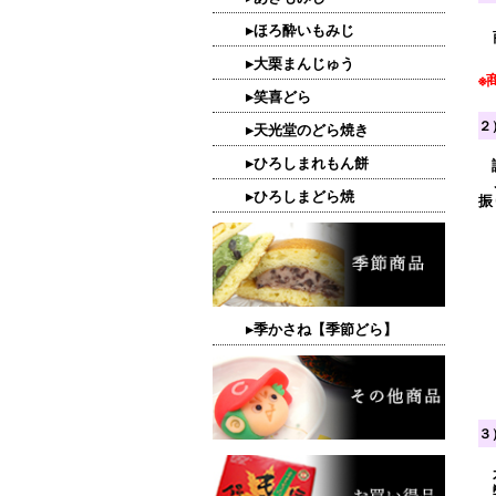
▸ほろ酔いもみじ
商
▸大栗まんじゅう
※
▸笑喜どら
２
▸天光堂のどら焼き
▸ひろしまれもん餅
ご
▸ひろしまどら焼
振
▸季かさね【季節どら】
３