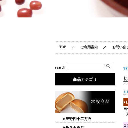
TOP
ご利用案内
お問い合
T
初
商品カテゴリ
お
●
当
（
▸浅野四十二万石
１
▸あきもみじ