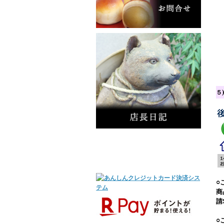
５
○
商
請
○