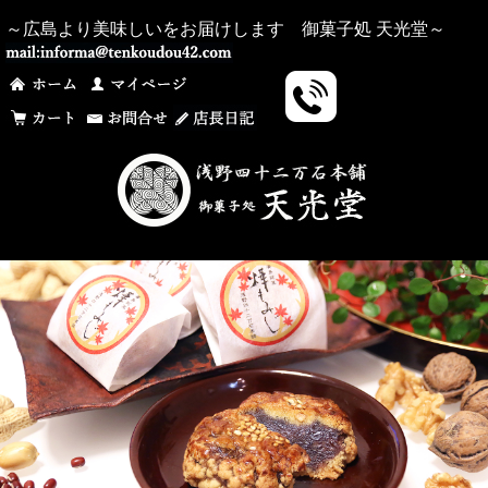
～広島より美味しいをお届けします 御菓子処 天光堂～