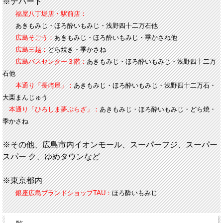
※デパート
福屋八丁堀店・駅前店：
あきもみじ・ほろ酔いもみじ・浅野四十二万石他
広島そごう：
あきもみじ・ほろ酔いもみじ・季かさね他
広島三越：
どら焼き・季かさね
広島バスセンター３階：
あきもみじ・ほろ酔いもみじ・浅野四十二万
石他
本通り「長崎屋」：
あきもみじ・ほろ酔いもみじ・浅野四十二万石・
大栗まんじゅう
本通り「ひろしま夢ぷらざ」：
あきもみじ・ほろ酔いもみじ・どら焼・
季かさね
※その他、広島市内イオンモール、スーパーフジ、スーパー
スパー ク、ゆめタウンなど
※東京都内
銀座広島ブランドショップTAU：
ほろ酔いもみじ