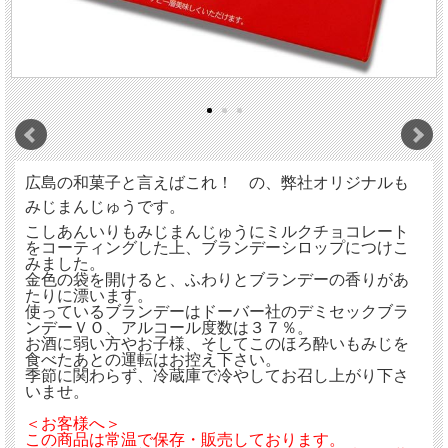
広島の和菓子と言えばこれ！ の、弊社オリジナルも
みじまんじゅうです。
こしあんいりもみじまんじゅうにミルクチョコレート
をコーティングした上、ブランデーシロップにつけこ
みました。
金色の袋を開けると、ふわりとブランデーの香りがあ
たりに漂います。
使っているブランデーはドーバー社のデミセックブラ
ンデーＶＯ、アルコール度数は３７％。
お酒に弱い方やお子様、そしてこのほろ酔いもみじを
食べたあとの運転はお控え下さい。
季節に関わらず、冷蔵庫で冷やしてお召し上がり下さ
いませ。
＜お客様へ＞
この商品は常温で保存・販売しております。