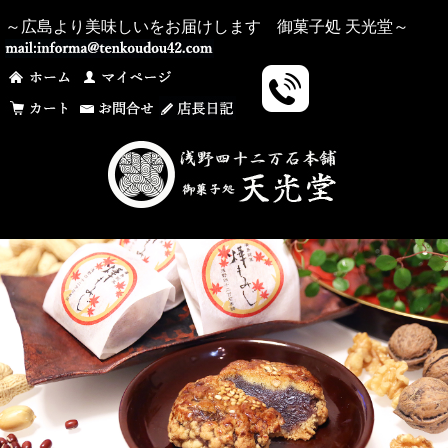
～広島より美味しいをお届けします 御菓子処 天光堂～