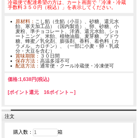
冷蔵便で配達希望の方は、カート画面で「冷凍・冷蔵
手数料３５０円（税込）」を表示してください。
原材料：
こし餡（生餡（小豆）、砂糖、還元水
飴、寒天加工品）（国内製造）、卵、砂糖、小
麦粉、準チョコレート、洋酒、還元水飴、ショ
ートニング、米飴、植物油脂、麦芽糖、ブドウ
糖、蜂蜜／乳化剤、膨張剤、香料、着色料（カ
ラメル、カロチン）、（一部に小麦・卵・乳成
分・大豆を含む）
賞味期限：
３０日間
保存方法：
高温多湿不可
配送方法：
通常便・クール冷蔵便・冷凍便可
価格:
1,638円
(税込)
[ポイント還元 16ポイント～]
注文
購入数：
箱