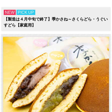
NEW
PICK UP
【製造は４月中旬で終了】季かさね～さくらどら・うぐい
すどら【家庭用】