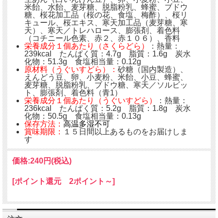
米飴、水飴、麦芽糖、脱脂粉乳、蜂蜜、ブドウ
糖、桜花加工品（桜の花、食塩、梅酢）、桜リ
キュール、桜エキス、寒天加工品（麦芽糖、寒
天）、寒天／トレハロース、膨張剤、着色料
（コチニール色素、赤２、赤１０６）、香料
栄養成分１個あたり（さくらどら）
：熱量：
239kcal たんぱく質：4.7g 脂質：1.6g 炭水
化物：51.3g 食塩相当量：0.12g
原材料（うぐいすどら）：
砂糖（国内製造）、
えんどう豆、卵、小麦粉、米飴、小豆、蜂蜜、
麦芽糖、脱脂粉乳、ブドウ糖、寒天／ソルビッ
ト、膨張剤、着色料（青1）
栄養成分１個あたり（うぐいすどら）
：熱量：
236kcal たんぱく質：5.2g 脂質：1.8g 炭水
化物：50.5g 食塩相当量：0.13g
保存方法：
高温多湿不可
賞味期限：
１５日間以上あるものをお届けしま
す
価格:
240円
(税込)
[ポイント還元 2ポイント～]