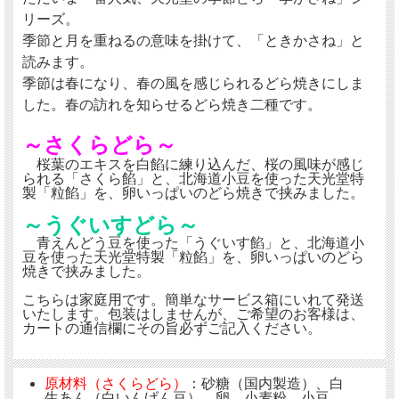
リーズ。
季節と月を重ねるの意味を掛けて、「ときかさね」と
読みます。
季節は春になり、春の風を感じられるどら焼きにしま
した。春の訪れを知らせるどら焼き二種です。
～さくらどら～
桜葉のエキスを白餡に練り込んだ、桜の風味が感じ
られる「さくら餡」と、北海道小豆を使った天光堂特
製「粒餡」を、卵いっぱいのどら焼きで挟みました。
～うぐいすどら～
青えんどう豆を使った「うぐいす餡」と、北海道小
豆を使った天光堂特製「粒餡」を、卵いっぱいのどら
焼きで挟みました。
こちらは家庭用です。簡単なサービス箱にいれて発送
いたします。包装はしませんが、ご希望のお客様は、
カートの通信欄にその旨必ずご記入ください。
原材料（さくらどら）
：砂糖（国内製造）、白
生あん（白いんげん豆）、卵、小麦粉、小豆、