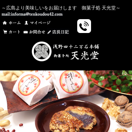
～広島より美味しいをお届けします 御菓子処 天光堂～