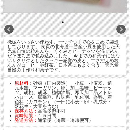
機械をいっさい使わず、一つずつ手で心をこめて製造
しております。 良質の北海道十勝産小豆を使用した天
光堂自慢の粒あんを、くるみとピーナッツを混ぜ込ん
だそぼろ皮で包み込みました。 今までの和菓子にはな
いサクサクとしたクッキー感覚の皮と、甘さ控えめ粒
あんがコーヒーや紅茶、日本茶にもよく合う、天光堂
自慢の手作り和菓子です。
原材料：
砂糖（国内製造）、小豆、小麦粉、還
元水飴、マーガリン、卵、加工黒糖、ピーナッ
ツ、胡桃、胡麻、植物油脂、寒天加工品／トレ
ハロース、膨張剤、酸味料、乳化剤、香料、着
色料（カロチン）（一部に小麦・卵・乳成分・
落花生・大豆を含む）
保存方法：
高温多湿不可
賞味期限：
１５日間
発送方法：
通常便（冷蔵・冷凍便可）