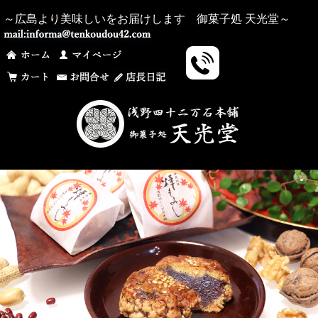
～広島より美味しいをお届けします 御菓子処 天光堂～