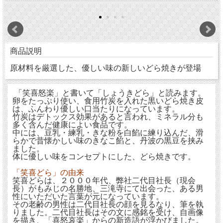
商品説明
原材料を厳選した、優しい味の新しいどら焼きが登場
「笑喜怒楽」と書いて「しょうきどら」と読みます。
卵をたっぷり使い、食用竹炭を入れた黒いどら焼き皮
は、ふんわり優しい口当たりになっています。
竹炭はデトックス効果があると言われ、ミネラル分も
多く含んだ健康によい食品です。
中には、豆乳・練乳・きな粉を白餡に練り込んだ、滑
らかで昔懐かしい味のきなこ餡と、丹波の黒豆を挟み
ました。
体に優しい味をコンセプトにした、どら焼きです。
「笑喜どら」の由来
笑喜どらは、２０００年代、弊社二代目社長（現会
長）がもみじの名勝地、三滝寺にて出会った、ある男
性にいただいた言葉が元になっています。
その老齢の男性は二代目社長の顔を見るなり、筆を執
りました。二代目社長はその文に感銘を受け、自画像
を描き、「喜怒哀楽」からの新造語が浮かびました。