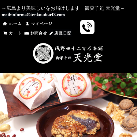
～広島より美味しいをお届けします 御菓子処 天光堂～