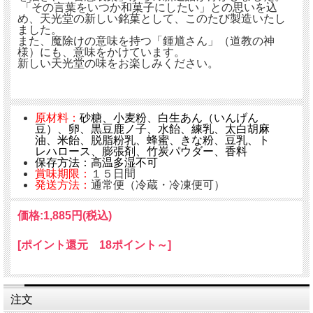
「その言葉をいつか和菓子にしたい」との思いを込
め、天光堂の新しい銘菓として、このたび製造いたし
ました。
また、魔除けの意味を持つ「鍾馗さん」（道教の神
様）にも、意味をかけています。
新しい天光堂の味をお楽しみください。
原材料：
砂糖、小麦粉、白生あん（いんげん
豆）、卵、黒豆鹿ノ子、水飴、練乳、太白胡麻
油、米飴、脱脂粉乳、蜂蜜、きな粉、豆乳、ト
レハロース、膨張剤、竹炭パウダー、香料
保存方法：高温多湿不可
賞味期限：
１５日間
発送方法：
通常便（冷蔵・冷凍便可）
価格:
1,885円
(税込)
[ポイント還元 18ポイント～]
注文