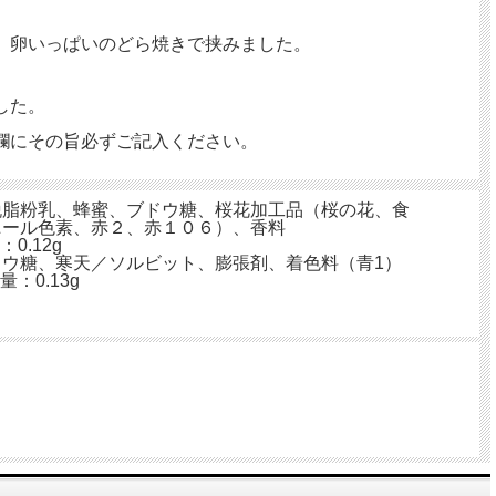
、卵いっぱいのどら焼きで挟みました。
した。
欄にその旨必ずご記入ください。
脱脂粉乳、蜂蜜、ブドウ糖、桜花加工品（桜の花、食
ニール色素、赤２、赤１０６）、香料
0.12g
ウ糖、寒天／ソルビット、膨張剤、着色料（青1）
：0.13g