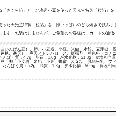
「さくら餡」と、北海道小豆を使った天光堂特製「粒餡」を
使った天光堂特製「粒餡」を、卵いっぱいのどら焼きで挟みま
します。包装はしませんが、ご希望のお客様は、カートの通信
（白いんげん豆）、卵、小麦粉、小豆、米飴、水飴、麦芽糖、
麦芽糖、寒天）、寒天／トレハロース、膨張剤、着色料（コチ
 たんぱく質：4.7g 脂質：1.6g 炭水化物：51.3g 食塩相当量：
う豆、卵、小麦粉、米飴、小豆、蜂蜜、麦芽糖、脱脂粉乳、ブド
l たんぱく質：5.2g 脂質：1.8g 炭水化物：50.5g 食塩相当量