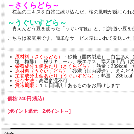
～さくらどら～
桜葉のエキスを白餡に練り込んだ、桜の風味が感じられる
～うぐいすどら～
青えんどう豆を使った「うぐいす餡」と、北海道小豆を
こちらは家庭用です。簡単なサービス箱にいれて発送いた
原材料（さくらどら）
：砂糖（国内製造）、白生あん
塩、梅酢）、桜リキュール、桜エキス、寒天加工品（
栄養成分１個あたり（さくらどら）
：熱量：239kcal
原材料（うぐいすどら）：
砂糖（国内製造）、えんど
栄養成分１個あたり（うぐいすどら）
：熱量：236kca
保存方法：
高温多湿不可
賞味期限：
１５日間以上あるものをお届けします
価格:
240円
(税込)
[ポイント還元 2ポイント～]