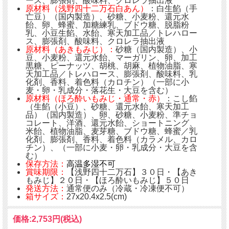
ース、膨張剤、酸味料、クロレラ抽出液
原材料（浅野四十二万石白あん）
：白生餡（手
亡豆）（国内製造）、砂糖、小麦粉、還元水
飴、卵、蜂蜜、加糖練乳、ブドウ糖、脱脂粉
乳、小豆生餡、水飴、寒天加工品／トレハロー
ス、膨張剤、酸味料、クロレラ抽出液
原材料（あきもみじ）：
砂糖（国内製造）、小
豆、小麦粉、還元水飴、マーガリン、卵、加工
黒糖、ピーナッツ、胡桃、胡麻、植物油脂、寒
天加工品／トレハロース、膨張剤、酸味料、乳
化剤、香料、着色料（カロチン）（一部に小
麦・卵・乳成分・落花生・大豆を含む）
原材料（ほろ酔いもみじ・通常・赤）
：こし餡
（生餡（小豆）、砂糖、還元水飴、寒天加工
品）（国内製造）、卵、砂糖、小麦粉、準チョ
コレート、洋酒、還元水飴、ショートニング、
米飴、植物油脂、麦芽糖、ブドウ糖、蜂蜜／乳
化剤、膨張剤、香料、着色料（カラメル、カロ
チン）、（一部に小麦・卵・乳成分・大豆を含
む）
保存方法：
高温多湿不可
賞味期限：
【浅野四十二万石】３０日・【あき
もみじ】２０日・【ほろ酔いもみじ】５０日
発送方法：
通常便のみ（冷蔵・冷凍便不可）
箱サイズ：
27x20.4x2.5(cm)
価格:
2,753円
(税込)