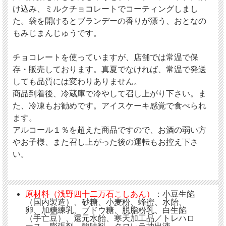
け込み、ミルクチョコレートでコーティングしまし
た。袋を開けるとブランデーの香りが漂う、おとなの
もみじまんじゅうです。
チョコレートを使っていますが、店舗では常温で保
存・販売しております。真夏でなければ、常温で発送
しても品質には変わりありません。
商品到着後、冷蔵庫で冷やして召し上がり下さい。ま
た、冷凍もお勧めです。アイスケーキ感覚で食べられ
ます。
アルコール１％を超えた商品ですので、お酒の弱い方
やお子様、また召し上がった後の運転もお控え下さ
い。
原材料（浅野四十二万石こしあん）
：小豆生餡
（国内製造）、砂糖、小麦粉、蜂蜜、水飴、
卵、加糖練乳、ブドウ糖、脱脂粉乳、白生餡
（手亡豆）、還元水飴、寒天加工品／トレハロ