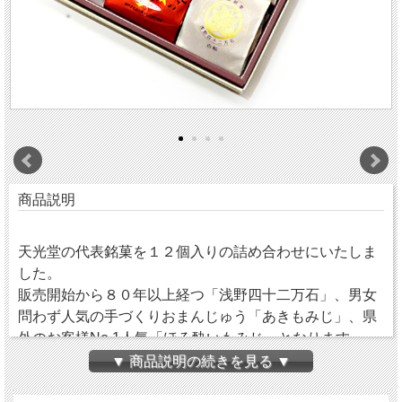
商品説明
天光堂の代表銘菓を１２個入りの詰め合わせにいたしま
した。
販売開始から８０年以上経つ「浅野四十二万石」、男女
問わず人気の手づくりおまんじゅう「あきもみじ」、県
外のお客様No.1人気「ほろ酔いもみじ」となります。
▼ 商品説明の続きを見る ▼
ほろ酔いもみじは、アルコール度数１％を超えた通常も