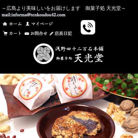
～広島より美味しいをお届けします 御菓子処 天光堂～