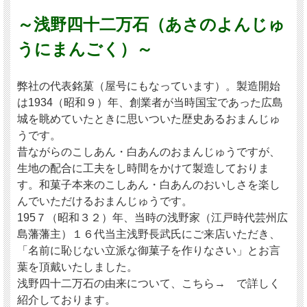
ののと、オレンジジュースを使ってアルコール控えめに
製造した「アルコール控えめ」の二種類を選べます。
～浅野四十二万石（あさのよんじゅ
うにまんごく）～
【詰め合わせ内容】
浅野四十二万石こしあん白あん 各２個
あきもみじ ４個
弊社の代表銘菓（屋号にもなっています）。製造開始
ほろ酔いもみじ ４個
は1934（昭和９）年、創業者が当時国宝であった広島
城を眺めていたときに思いついた歴史あるおまんじゅ
一つずつ賞味期限を表示して箱に入れております。
うです。
昔ながらのこしあん・白あんのおまんじゅうですが、
生地の配合に工夫をし時間をかけて製造しておりま
す。和菓子本来のこしあん・白あんのおいしさを楽し
んでいただけるおまんじゅうです。
195７（昭和３２）年、当時の浅野家（江戸時代芸州広
島藩藩主）１６代当主浅野長武氏にご来店いただき、
「名前に恥じない立派な御菓子を作りなさい」とお言
葉を頂戴いたしました。
浅野四十二万石の由来について、こちら→ で詳しく
紹介しております。