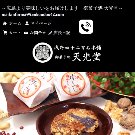
～広島より美味しいをお届けします 御菓子処 天光堂～