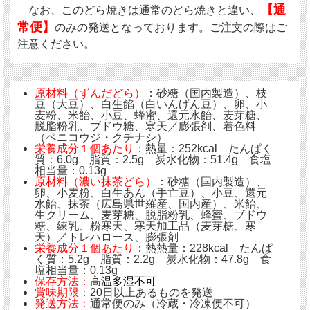
【通
なお、このどら焼きは通常のどら焼きと違い、
常便】
のみの発送となっております。ご注文の際はご
注意ください。
原材料（ずんだどら）
：砂糖（国内製造）、枝
豆（大豆）、白生餡（白いんげん豆）、卵、小
麦粉、米飴、小豆、蜂蜜、還元水飴、麦芽糖、
脱脂粉乳、ブドウ糖、寒天／膨張剤、着色料
（ベニコウジ・クチナシ）
栄養成分１個あたり
：熱量：252kcal たんぱく
質：6.0g 脂質：2.5g 炭水化物：51.4g 食塩
相当量：0.13g
原材料（濃い抹茶どら）
：砂糖（国内製造）、
卵、小麦粉、白生あん（手亡豆）、小豆、還元
水飴、抹茶（広島県世羅産、国内産）、米飴、
生クリーム、麦芽糖、脱脂粉乳、蜂蜜、ブドウ
糖、練乳、粉寒天、寒天加工品（麦芽糖、寒
天）／トレハロース、膨張剤
栄養成分１個あたり
：熱熱量：228kcal たんぱ
く質：5.2g 脂質：2.2g 炭水化物：47.8g 食
塩相当量：0.13g
保存方法：
高温多湿不可
賞味期限：
20日以上あるものを発送
発送方法：
通常便のみ（冷蔵・冷凍便不可）