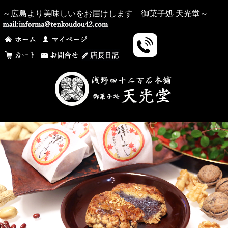
～広島より美味しいをお届けします 御菓子処 天光堂～