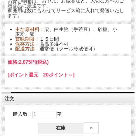
お使い物箱は、お中元、お歳暮など、大切な方へのご
贈答品に最適です。
家庭用は数に合わせてサービス箱に入れて発送いたし
ます。
主な原材料：
栗、白生餡（手芒豆）、砂糖、小
麦粉、卵
賞味期限：
１５日間
保存方法：
高温多湿不可
配送方法：
通常便（クール冷蔵便可）
価格:
2,075円
(税込)
[ポイント還元 20ポイント～]
注文
購入数：
箱
在庫
○