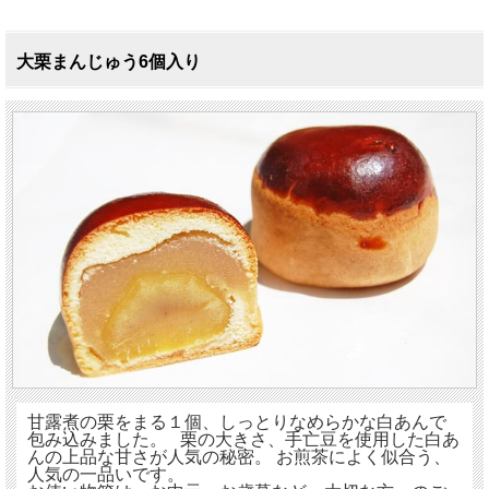
大栗まんじゅう6個入り
甘露煮の栗をまる１個、しっとりなめらかな白あんで
包み込みました。 栗の大きさ、手亡豆を使用した白あ
んの上品な甘さが人気の秘密。 お煎茶によく似合う、
人気の一品いです。