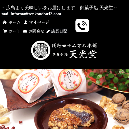
～広島より美味しいをお届けします 御菓子処 天光堂～