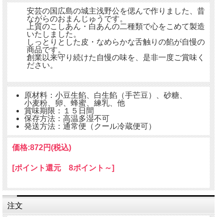
安芸の国広島の城主浅野公を偲んで作りました、昔
ながらのおまんじゅうです。
上質のこしあん・白あんの二種類で心をこめて製造
いたしました。
しっとりとした皮・なめらかな舌触りの餡が自慢の
商品です。
創業以来守り続けた自慢の味を、是非一度ご賞味く
ださい。
原材料：小豆生餡、白生餡（手芒豆）、砂糖、
小麦粉、卵、蜂蜜、練乳、他
賞味期限：１５日間
保存方法：高温多湿不可
発送方法：通常便（クール冷蔵便可）
価格:
872円
(税込)
[ポイント還元 8ポイント～]
注文